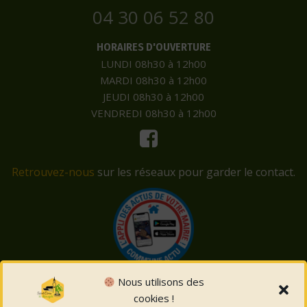
04 30 06 52 80
HORAIRES D'OUVERTURE
LUNDI 08h30 à 12h00
MARDI 08h30 à 12h00
JEUDI 08h30 à 12h00
VENDREDI 08h30 à 12h00
Retrouvez-nous
sur les réseaux pour garder le contact.
Nous utilisons des
cookies !
© 2026 Saint-Côme-et-Maruéjols. Un service proposé