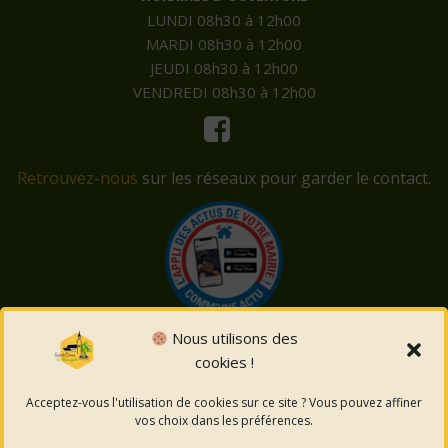
LUNDI 08h30 à 12h00
MARDI 08h30 à 12h00
JEUDI 08h30 à 12h00
VENDREDI 08h30 à 12h00
Retrouvez-nous
sur les réseaux pour garder le contact.
Nous utilisons des
cookies !
© 2026 Saint-Côme-et-Maruéjols. Un service proposé
par
Comm'un Site
Acceptez-vous l'utilisation de cookies sur ce site ? Vous pouvez affiner
vos choix dans les préférences.