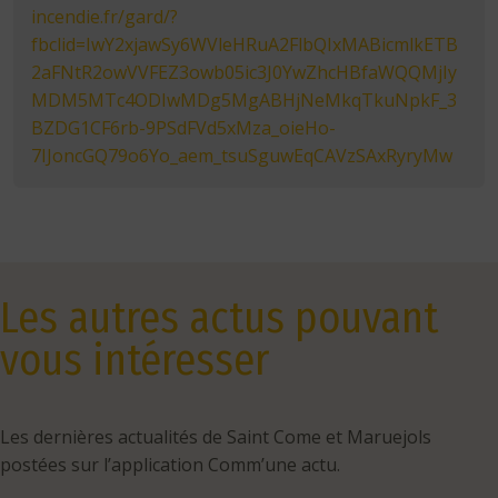
incendie.fr/gard/?
fbclid=IwY2xjawSy6WVleHRuA2FlbQIxMABicmlkETB
2aFNtR2owVVFEZ3owb05ic3J0YwZhcHBfaWQQMjIy
MDM5MTc4ODIwMDg5MgABHjNeMkqTkuNpkF_3
BZDG1CF6rb-9PSdFVd5xMza_oieHo-
7IJoncGQ79o6Yo_aem_tsuSguwEqCAVzSAxRyryMw
Les autres actus pouvant
vous intéresser
Les dernières actualités de Saint Come et Maruejols
postées sur l’application Comm’une actu.