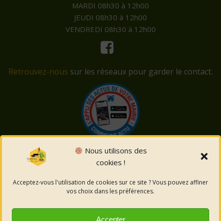
MARDI 08h30 à 12h00
JEUDI 08h30 à 12h00
VENDREDI 08h30 à 12h00
Retrouvez-nous
sur les réseaux pour garder le contact.
Nous utilisons des
cookies !
© 2026 Saint-Côme-et-Maruéjols. Un service proposé
par
Comm'un Site
Acceptez-vous l'utilisation de cookies sur ce site ? Vous pouvez affiner
vos choix dans les préférences.
Mentions légales
Accepter