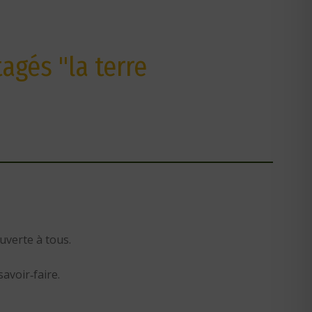
agés "la terre
uverte à tous.
avoir‑faire.