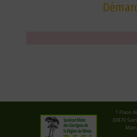
Démarc
​1 Place d
​30870 Sai
Maru