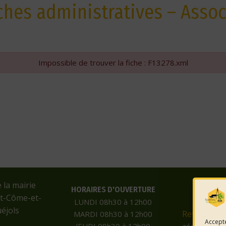
hes administratives – Assoc
Impossible de trouver la fiche : F13278.xml
e la mairie
HORAIRES D'OUVERTURE
nt-Côme-et-
LUNDI 08h30 à 12h00
éjols
Retrouvez-
MARDI 08h30 à 12h00
Accepte
JEUDI 08h30 à 12h00