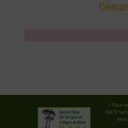
Démarc
​1 Place d
​30870 Sai
Maru