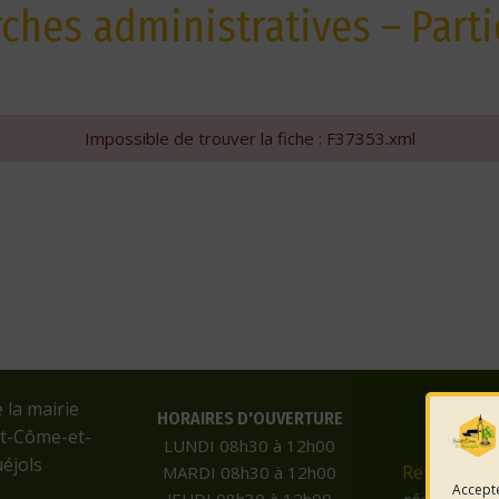
hes administratives – Parti
Impossible de trouver la fiche : F37353.xml
e la mairie
HORAIRES D'OUVERTURE
nt-Côme-et-
LUNDI 08h30 à 12h00
éjols
Retrouvez-
MARDI 08h30 à 12h00
Accepte
JEUDI 08h30 à 12h00