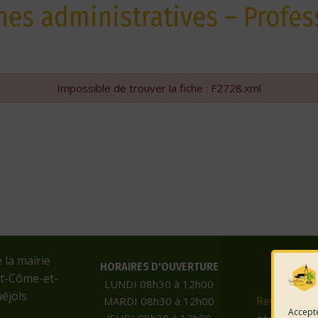
es administratives – Profes
Impossible de trouver la fiche : F2728.xml
e la mairie
HORAIRES D'OUVERTURE
nt-Côme-et-
LUNDI 08h30 à 12h00
éjols
Retrouvez-
MARDI 08h30 à 12h00
Accepte
JEUDI 08h30 à 12h00