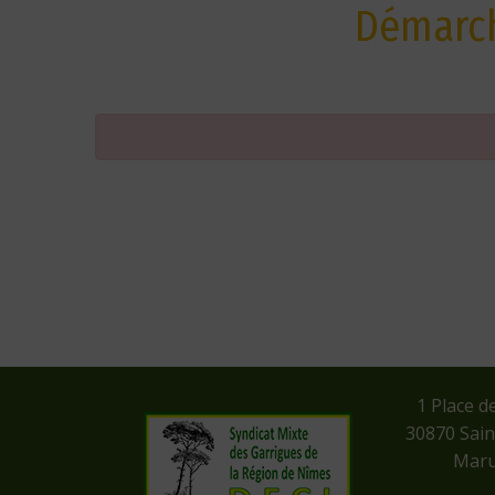
Démarch
​1 Place d
​30870 Sai
Maru