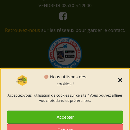
VENDREDI 08h30 à 12h00
Retrouvez-nous
sur les réseaux pour garder le contact.
Nous utilisons des
cookies !
© 2026 Saint-Côme-et-Maruéjols. Un service proposé
par
Comm'un Site
Acceptez-vous l'utilisation de cookies sur ce site ? Vous pouvez affiner
vos choix dans les préférences.
Mentions légales
Accepter
Politique des cookies