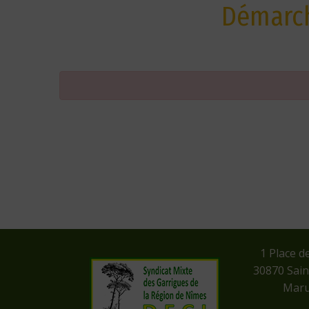
Démarch
​1 Place d
​30870 Sai
Maru