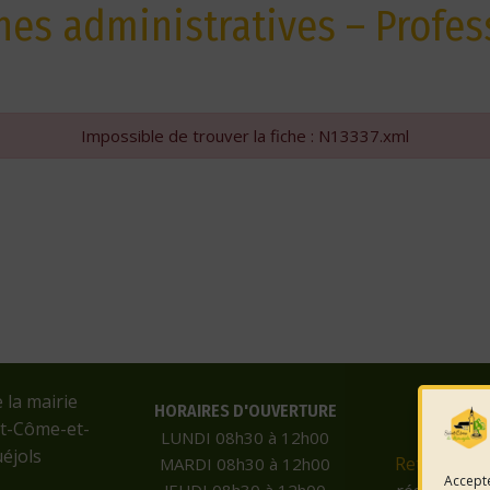
es administratives – Profes
Impossible de trouver la fiche : N13337.xml
e la mairie
HORAIRES D'OUVERTURE
nt-Côme-et-
LUNDI 08h30 à 12h00
éjols
Retrouvez-
MARDI 08h30 à 12h00
Accepte
JEUDI 08h30 à 12h00