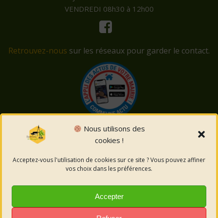
VENDREDI 08h30 à 12h00
Retrouvez-nous
sur les réseaux pour garder le contact.
Nous utilisons des
cookies !
© 2026 Saint-Côme-et-Maruéjols. Un service proposé
par
Comm'un Site
Acceptez-vous l'utilisation de cookies sur ce site ? Vous pouvez affiner
vos choix dans les préférences.
Mentions légales
Accepter
Politique des cookies