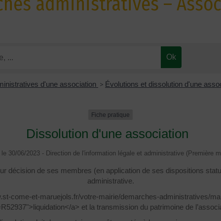
hes administratives – Assoc
inistratives d'une association
>
Évolutions et dissolution d'une asso
Fiche pratique
Dissolution d'une association
é le 30/06/2023 - Direction de l'information légale et administrative (Première mi
sur décision de ses membres (en application de ses dispositions statu
administrative.
ww.st-come-et-maruejols.fr/votre-mairie/demarches-administratives/m
R52937">liquidation</a> et la transmission du patrimoine de l’associa