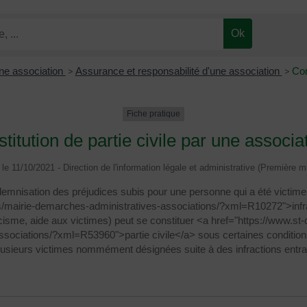
ne association
>
Assurance et responsabilité d'une association
>
Con
Fiche pratique
titution de partie civile par une associa
é le 11/10/2021 - Direction de l'information légale et administrative (Première mi
ndemnisation des préjudices subis pour une personne qui a été victim
s/mairie-demarches-administratives-associations/?xml=R10272">infra
acisme, aide aux victimes) peut se constituer <a href="https://www.s
sociations/?xml=R53960">partie civile</a> sous certaines conditions. 
lusieurs victimes nommément désignées suite à des infractions entra