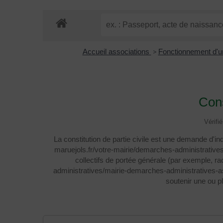
Accueil associations
>
Fonctionnement d'u
Cons
Vérifi
La constitution de partie civile est une demande d'i
maruejols.fr/votre-mairie/demarches-administrative
collectifs de portée générale (par exemple, r
administratives/mairie-demarches-administratives-as
soutenir une ou p