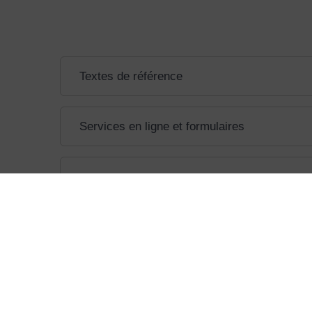
Textes de référence
Services en ligne et formulaires
©
Direction de l'information légale et administrative