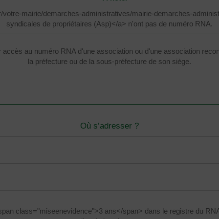
fr/votre-mairie/demarches-administratives/mairie-demarches-admini
syndicales de propriétaires (Asp)</a> n'ont pas de numéro RNA.
ir accès au numéro RNA d'une association ou d'une association reconn
la préfecture ou de la sous-préfecture de son siège.
Où s’adresser ?
<span class="miseenevidence">3 ans</span> dans le registre du RN