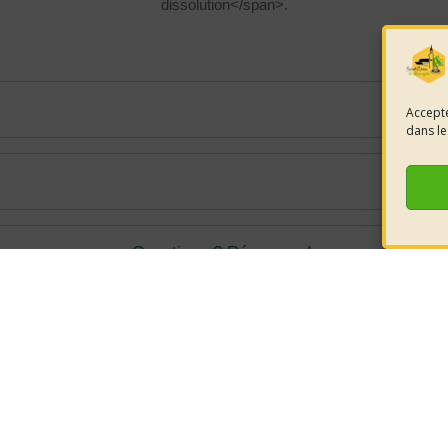
dissolution</span>.
Accepte
dans le
Questions ? Réponses !
Comment obtenir ou retrouver le numéro Siret d'une association ?