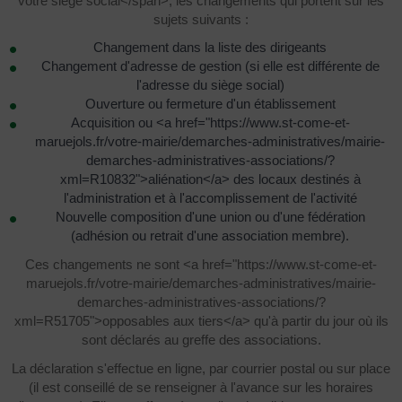
votre siège social</span>, les changements qui portent sur les
sujets suivants :
Changement dans la liste des dirigeants
Changement d'adresse de gestion (si elle est différente de
l'adresse du siège social)
Ouverture ou fermeture d'un établissement
Acquisition ou <a href="https://www.st-come-et-
maruejols.fr/votre-mairie/demarches-administratives/mairie-
demarches-administratives-associations/?
xml=R10832">aliénation</a> des locaux destinés à
l'administration et à l'accomplissement de l'activité
Nouvelle composition d'une union ou d'une fédération
(adhésion ou retrait d'une association membre).
Ces changements ne sont <a href="https://www.st-come-et-
maruejols.fr/votre-mairie/demarches-administratives/mairie-
demarches-administratives-associations/?
xml=R51705">opposables aux tiers</a> qu'à partir du jour où ils
sont déclarés au greffe des associations.
La déclaration s'effectue en ligne, par courrier postal ou sur place
(il est conseillé de se renseigner à l'avance sur les horaires