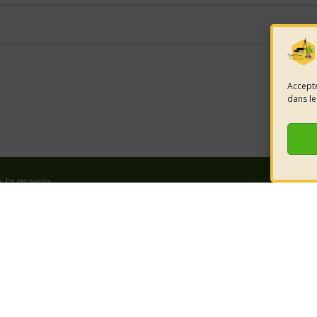
Accepte
dans le
e la mairie
HORAIRES D'OUVERTURE
nt-Côme-et-
LUNDI 08h30 à 12h00
éjols
Retrouvez-
MARDI 08h30 à 12h00
JEUDI 08h30 à 12h00
réseaux pou
6 52 80
VENDREDI 08h30 à 12h00
cont
ls. Un service proposé par
Comm'un Site
Mentions légal