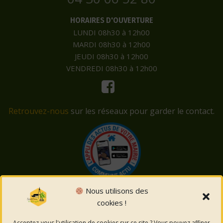
HORAIRES D'OUVERTURE
LUNDI 08h30 à 12h00
MARDI 08h30 à 12h00
JEUDI 08h30 à 12h00
VENDREDI 08h30 à 12h00
Retrouvez-nous
sur les réseaux pour garder le contact.
Nous utilisons des
cookies !
© 2026 Saint-Côme-et-Maruéjols. Un service proposé
par
Comm'un Site
Acceptez-vous l'utilisation de cookies sur ce site ? Vous pouvez affiner