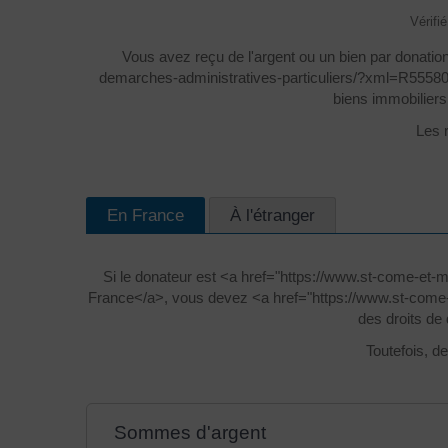
Vérifi
Vous avez reçu de l'argent ou un bien par donati
demarches-administratives-particuliers/?xml=R55580">
biens immobiliers,
Les r
En France
À l'étranger
Si le donateur est <a href="https://www.st-come-et-
France</a>, vous devez <a href="https://www.st-come-
des droits de 
Toutefois, de
Sommes d'argent