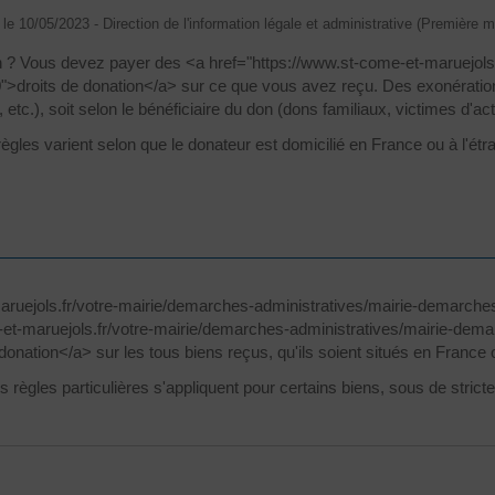
é le 10/05/2023 - Direction de l'information légale et administrative (Première mi
on ? Vous devez payer des <a href="https://www.st-come-et-maruejols.
droits de donation</a> sur ce que vous avez reçu. Des exonérations 
 etc.), soit selon le bénéficiaire du don (dons familiaux, victimes d'ac
ègles varient selon que le donateur est domicilié en France ou à l'étr
maruejols.fr/votre-mairie/demarches-administratives/mairie-demarches
et-maruejols.fr/votre-mairie/demarches-administratives/mairie-dema
donation</a> sur les tous biens reçus, qu'ils soient situés en France o
s règles particulières s'appliquent pour certains biens, sous de strict