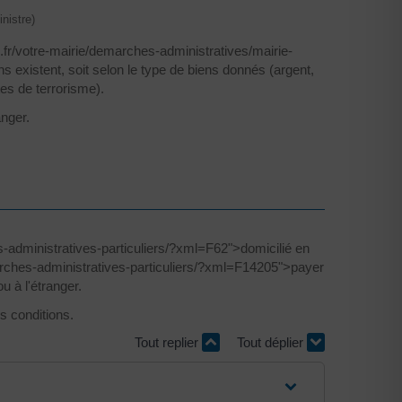
nistre)
fr/votre-mairie/demarches-administratives/mairie-
existent, soit selon le type de biens donnés (argent,
tes de terrorisme).
anger.
-administratives-particuliers/?xml=F62">domicilié en
rches-administratives-particuliers/?xml=F14205">payer
u à l'étranger.
es conditions.
Tout replier
Tout déplier