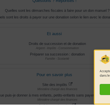
Questions ? Réponses !
Quelles sont les démarches fiscales à faire pour un don manuel ?
els sont les droits à payer sur une donation selon le lien avec le dona
Et aussi
Droits de succession et de donation
Argent - Impôts - Consommation
Préparer sa succession : donation
Famille - Scolarité
Accepte
Pour en savoir plus
dans le
Site des impôts
Ministère chargé des finances
ue puis-je donner à mes enfants, petits-enfants sans payer de droits
Ministère chargé des finances
Je fais une donation