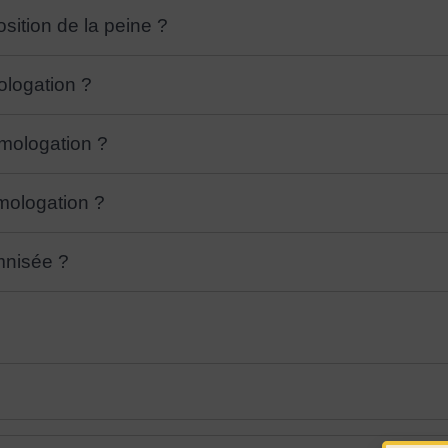
ition de la peine ?
logation ?
mologation ?
mologation ?
emnisée ?