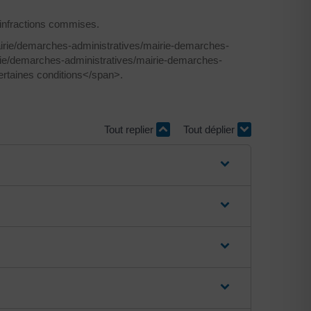
infractions commises.
airie/demarches-administratives/mairie-demarches-
irie/demarches-administratives/mairie-demarches-
ertaines conditions</span>.
Tout replier
Tout déplier