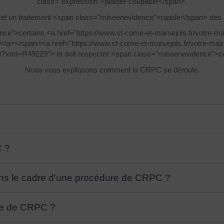
class="expression">plaider-coupable</span>.
et un traitement <span class="miseenevidence">rapide</span> des 
nce">certains <a href="https://www.st-come-et-maruejols.fr/votre-m
s</a></span><a href="https://www.st-come-et-maruejols.fr/votre-ma
rs/?xml=R49229"> et doit respecter <span class="miseenevidence">c
Nous vous expliquons comment la CRPC se déroule.
C ?
ans le cadre d'une procédure de CRPC ?
ure de CRPC ?