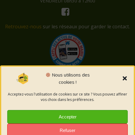
VENDREDI 08h30 à 12h00
Retrouvez-nous
sur les réseaux pour garder le contact.
Nous utilisons des
cookies !
© 2026 Saint-Côme-et-Maruéjols. Un service proposé
par
Comm'un Site
Acceptez-vous l'utilisation de cookies sur ce site ? Vous pouvez affiner
vos choix dans les préférences.
Mentions légales
Accepter
Politique des cookies
Refuser