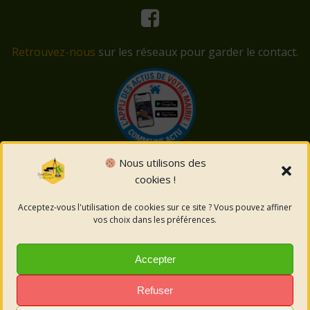
Retrouvez-nous
sur les réseaux pour garder le contact.
Nous utilisons des
cookies !
© 2026 Saint-Côme-et-Maruéjols. Un service proposé
par
Comm'un Site
Acceptez-vous l'utilisation de cookies sur ce site ? Vous pouvez affiner
vos choix dans les préférences.
Mentions légales
Accepter
Politique des cookies
Refuser