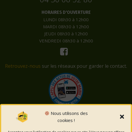
HORAIRES D'OUVERTURE
LUNDI 08h30 à 12h00
MARDI 08h30 à 12h00
JEUDI 08h30 à 12h00
VENDREDI 08h30 à 12h00
Retrouvez-nous
sur les réseaux pour garder le contact.
Nous utilisons des
cookies !
© 2026 Saint-Côme-et-Maruéjols. Un service proposé
par
Comm'un Site