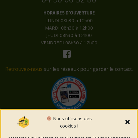
HORAIRES D'OUVERTURE
LUNDI 08h30 à 12h00
MARDI 08h30 à 12h00
JEUDI 08h30 à 12h00
VENDREDI 08h30 à 12h00
Retrouvez-nous
sur les réseaux pour garder le contact.
Nous utilisons des
cookies !
© 2026 Saint-Côme-et-Maruéjols. Un service proposé
par
Comm'un Site