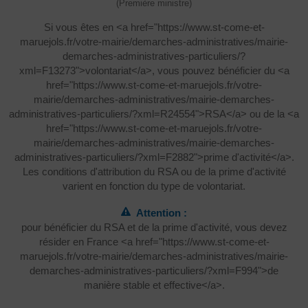
(Première ministre)
Si vous êtes en <a href="https://www.st-come-et-
maruejols.fr/votre-mairie/demarches-administratives/mairie-
demarches-administratives-particuliers/?
xml=F13273">volontariat</a>, vous pouvez bénéficier du <a
href="https://www.st-come-et-maruejols.fr/votre-
mairie/demarches-administratives/mairie-demarches-
administratives-particuliers/?xml=R24554">RSA</a> ou de la <a
href="https://www.st-come-et-maruejols.fr/votre-
mairie/demarches-administratives/mairie-demarches-
administratives-particuliers/?xml=F2882">prime d'activité</a>.
Les conditions d'attribution du RSA ou de la prime d'activité
varient en fonction du type de volontariat.
Attention :
pour bénéficier du RSA et de la prime d'activité, vous devez
résider en France <a href="https://www.st-come-et-
maruejols.fr/votre-mairie/demarches-administratives/mairie-
demarches-administratives-particuliers/?xml=F994">de
manière stable et effective</a>.