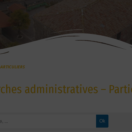
ARTICULIERS
hes administratives – Parti