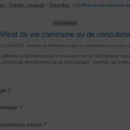
iers
>
Famille - Scolarité
>
Union libre
>
Certificat de vie commune o
Fiche pratique
tificat de vie commune ou de concubin
é le 28/10/2022 - Direction de l'information légale et administrative (Première mi
 différent ou de même sexe) et vous avez besoin de le prouver auprè
ertificat de vie commune (ou de concubinage). Toutefois, les mairies
age ?
ubinage ?
 vie commune cesse ?