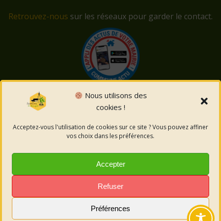
Retrouvez-nous
sur les réseaux pour garder le contact.
Nous utilisons des
cookies !
© 2026 Saint-Côme-et-Maruéjols. Un service proposé
par
Comm'un Site
Acceptez-vous l'utilisation de cookies sur ce site ? Vous pouvez affiner
vos choix dans les préférences.
Mentions légales
Accepter
Politique des cookies
Refuser
Préférences