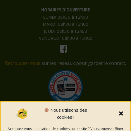
HORAIRES D'OUVERTURE
LUNDI 08h30 à 12h00
MARDI 08h30 à 12h00
JEUDI 08h30 à 12h00
VENDREDI 08h30 à 12h00
Retrouvez-nous
sur les réseaux pour garder le contact.
Nous utilisons des
cookies !
© 2026 Saint-Côme-et-Maruéjols. Un service proposé
par
Comm'un Site
Acceptez-vous l'utilisation de cookies sur ce site ? Vous pouvez affiner