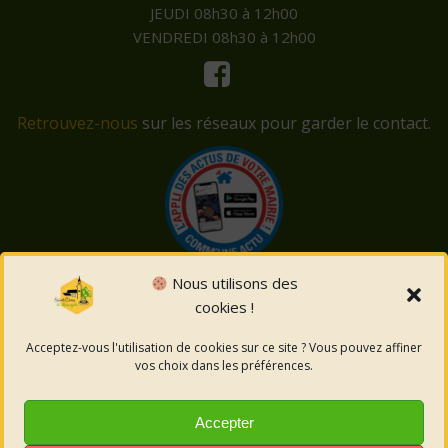
JEUDI 08h30 à 12h00
VENDREDI 08h30 à 12h00
Retrouvez-nous
sur les réseaux pour garder le contact.
Nous utilisons des
cookies !
© 2026 Saint-Côme-et-Maruéjols. Un service proposé
par
Comm'un Site
Acceptez-vous l'utilisation de cookies sur ce site ? Vous pouvez affiner
vos choix dans les préférences.
Mentions légales
Accepter