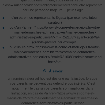
que vous êtes mineur, vous devez <span
class="miseenevidence">obligatoirement</span> être représenté
par une personne majeure. Il peut s'agir
d'un parent ou représentants légaux (par exemple, tuteur,
curateur)
ou d'un <a href="https://www.st-come-et-maruejols.fr/votre-
mairie/demarches-administratives/mairie-demarches-
administratives-particuliers/?xml=R52183">ayant-droit</a>
(grands-parents par exemple)
ou d'un <a href="https://www.st-come-et-maruejols.fr/votre-
mairie/demarches-administratives/mairie-demarches-
administratives-particuliers/?xml=R31608">administrateur ad
hoc</a>.
À savoir
un administrateur ad hoc est désigné par la justice, lorsque
vos parents ne peuvent pas défendre vos intérêts. C'est
notamment le cas si vos parents sont impliqués dans
l'infraction, en cas de <a href="https://www.st-come-et-
maruejols.fr/votre-mairie/demarches-administratives/mairie-
demarches-administratives-particuliers/?