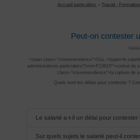
Accueil particuliers
>
Travail - Formatio
Peut-on contester 
Vérifi
<span class="miseenevidence">Oui, </span>le salarié 
administratives-particuliers/?xml=F13819">contrat de s
class="miseenevidence">la rupture de s
Quels sont les délais pour contester ? Co
Le salarié a-t-il un délai pour conteste
Sur quels sujets le salarié peut-il cont