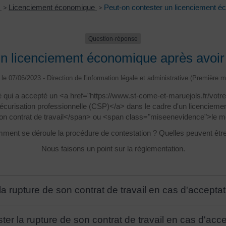
n
>
Licenciement économique
>
Peut-on contester un licenciement 
Question-réponse
un licenciement économique après avoi
é le 07/06/2023 - Direction de l'information légale et administrative (Première mi
qui a accepté un <a href="https://www.st-come-et-maruejols.fr/vot
écurisation professionnelle (CSP)</a> dans le cadre d'un licencieme
on contrat de travail</span> ou <span class="miseenevidence">le mo
mment se déroule la procédure de contestation ? Quelles peuvent êtr
Nous faisons un point sur la réglementation.
r la rupture de son contrat de travail en cas d'accept
ester la rupture de son contrat de travail en cas d'ac