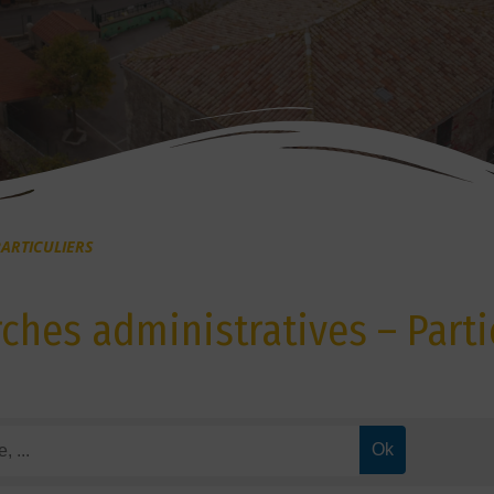
ARTICULIERS
hes administratives – Parti