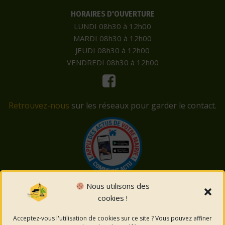
HORAIRES D'OUVERTURE
LUNDI 08h30 à 12h00
MARDI 08h30 à 12h00
JEUDI 08h30 à 12h00
VENDREDI 08h30 à 12h00
Retrouvez-nous
sur les réseaux pour garder le contact.
Nous utilisons des
cookies !
© 2026 Saint-Côme-et-Maruéjols. Un service proposé
par
Comm'un Site
Acceptez-vous l'utilisation de cookies sur ce site ? Vous pouvez affiner