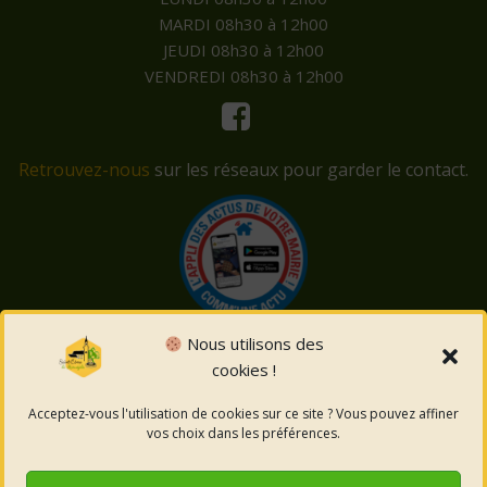
MARDI 08h30 à 12h00
JEUDI 08h30 à 12h00
VENDREDI 08h30 à 12h00
Retrouvez-nous
sur les réseaux pour garder le contact.
Nous utilisons des
cookies !
© 2026 Saint-Côme-et-Maruéjols. Un service proposé
par
Comm'un Site
Acceptez-vous l'utilisation de cookies sur ce site ? Vous pouvez affiner
vos choix dans les préférences.
Mentions légales