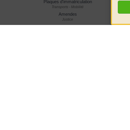
Plaques d'immatriculation
Transports - Mobilité
Amendes
Justice
Immobilisation d'un véhicule
Transports - Mobilité
Pour en savoir plus
Equipements hivernaux
Ministère chargé de l'intérieur