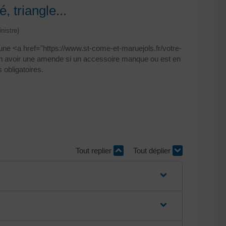
, triangle...
nistre)
d'une <a href="https://www.st-come-et-maruejols.fr/votre-
n avoir une amende si un accessoire manque ou est en
 obligatoires.
Tout replier
Tout déplier