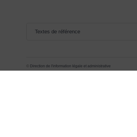
Textes de référence
©
Direction de l'information légale et administrative
​1 Place d
​30870 Sai
Maru