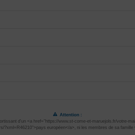
Attention :
ortissant d'un <a href="https://www.st-come-et-maruejols.fr/votre-m
iers/?xml=R46210">pays européen</a>, ni les membres de sa famille v