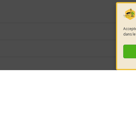
Accepte
dans le
e la mairie
HORAIRES D'OUVERTURE
nt-Côme-et-
LUNDI 08h30 à 12h00
éjols
Retrouvez-
MARDI 08h30 à 12h00