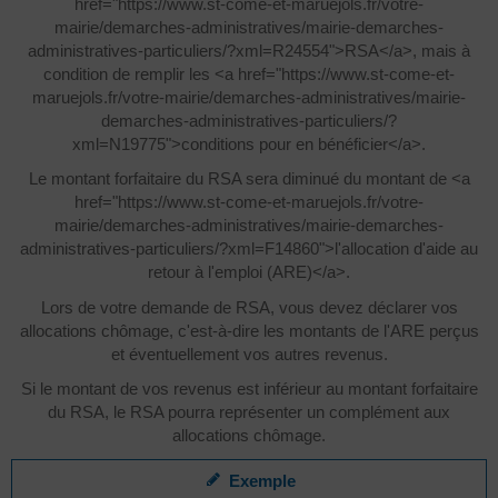
href="https://www.st-come-et-maruejols.fr/votre-
mairie/demarches-administratives/mairie-demarches-
administratives-particuliers/?xml=R24554">RSA</a>, mais à
condition de remplir les <a href="https://www.st-come-et-
maruejols.fr/votre-mairie/demarches-administratives/mairie-
demarches-administratives-particuliers/?
xml=N19775">conditions pour en bénéficier</a>.
Le montant forfaitaire du RSA sera diminué du montant de <a
href="https://www.st-come-et-maruejols.fr/votre-
mairie/demarches-administratives/mairie-demarches-
administratives-particuliers/?xml=F14860">l'allocation d'aide au
retour à l'emploi (ARE)</a>.
Lors de votre demande de RSA, vous devez déclarer vos
allocations chômage, c'est-à-dire les montants de l'ARE perçus
et éventuellement vos autres revenus.
Si le montant de vos revenus est inférieur au montant forfaitaire
du RSA, le RSA pourra représenter un complément aux
allocations chômage.
Exemple