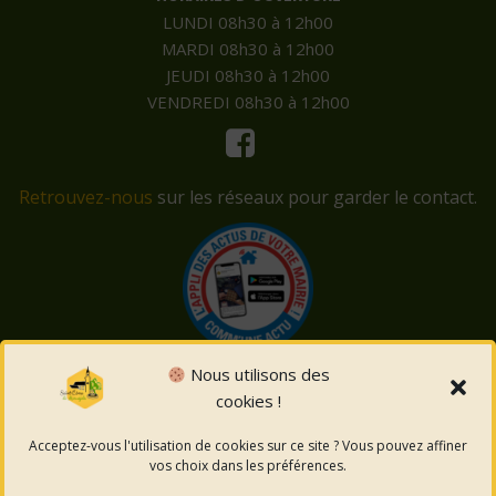
LUNDI 08h30 à 12h00
MARDI 08h30 à 12h00
JEUDI 08h30 à 12h00
VENDREDI 08h30 à 12h00
Retrouvez-nous
sur les réseaux pour garder le contact.
Nous utilisons des
cookies !
© 2026 Saint-Côme-et-Maruéjols. Un service proposé
par
Comm'un Site
Acceptez-vous l'utilisation de cookies sur ce site ? Vous pouvez affiner
vos choix dans les préférences.