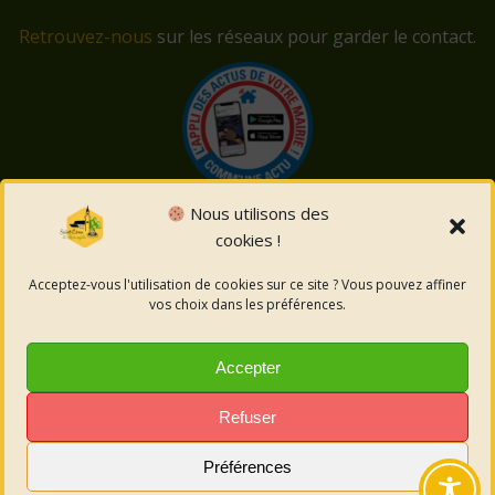
Retrouvez-nous
sur les réseaux pour garder le contact.
Nous utilisons des
cookies !
© 2026 Saint-Côme-et-Maruéjols. Un service proposé
par
Comm'un Site
Acceptez-vous l'utilisation de cookies sur ce site ? Vous pouvez affiner
vos choix dans les préférences.
Mentions légales
Accepter
Politique des cookies
Refuser
Préférences