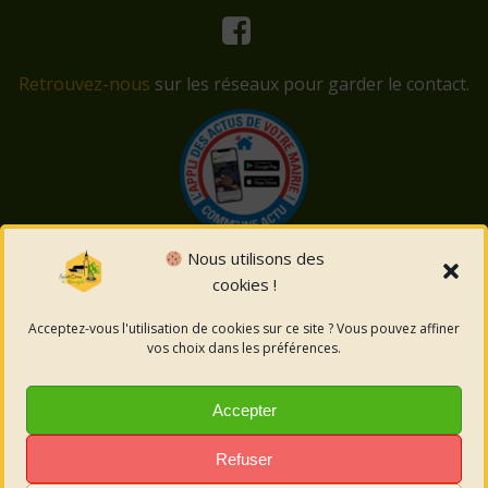
Retrouvez-nous
sur les réseaux pour garder le contact.
Nous utilisons des
cookies !
© 2026 Saint-Côme-et-Maruéjols. Un service proposé
par
Comm'un Site
Acceptez-vous l'utilisation de cookies sur ce site ? Vous pouvez affiner
vos choix dans les préférences.
Mentions légales
Accepter
Politique des cookies
Refuser