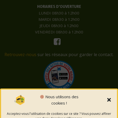
HORAIRES D'OUVERTURE
LUNDI 08h30 à 12h00
MARDI 08h30 à 12h00
JEUDI 08h30 à 12h00
VENDREDI 08h30 à 12h00
Retrouvez-nous
sur les réseaux pour garder le contact.
Nous utilisons des
cookies !
© 2026 Saint-Côme-et-Maruéjols. Un service proposé
par
Comm'un Site
Acceptez-vous l'utilisation de cookies sur ce site ? Vous pouvez affiner