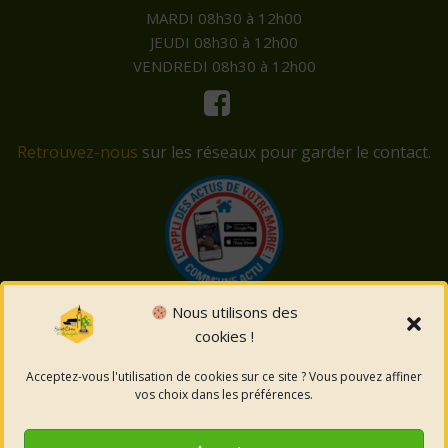
MARDI 08h30 à 12h00
JEUDI 08h30 à 12h00
VENDREDI 08h30 à 12h00
Retrouvez-nous
sur les réseaux pour garder le contact.
Nous utilisons des
cookies !
© 2026 Saint-Côme-et-Maruéjols. Un service proposé
par
Comm'un Site
Acceptez-vous l'utilisation de cookies sur ce site ? Vous pouvez affiner
vos choix dans les préférences.
Mentions légales