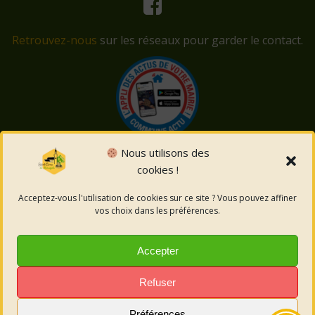
Retrouvez-nous
sur les réseaux pour garder le contact.
Nous utilisons des
cookies !
© 2026 Saint-Côme-et-Maruéjols. Un service proposé
par
Comm'un Site
Acceptez-vous l'utilisation de cookies sur ce site ? Vous pouvez affiner
vos choix dans les préférences.
Mentions légales
Accepter
Politique des cookies
Refuser
Préférences