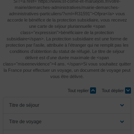
Si l'<a href="https://www.st-come-et-maruejols.fr/votre-
mairie/demarches-administratives/mairie-demarches-
administratives-particuliers/?xml=R31591">Ofpra</a> vous
accorde le bénéfice de la protection subsidiaire, vous recevez
une carte de séjour pluriannuelle <span
class="expression">bénéficiaire de la protection
subsidiaire</span>. La protection subsidiaire est une forme de
protection par l'asile, attribuée à l'étranger qui ne remplit pas les
conditions d'obtention du statut de réfugié. Le titre de séjour
délivré est d'une durée maximale de <span
class="miseenevidence">4 ans. </span>Si vous souhaitez quitter
la France pour effectuer un voyage, un document de voyage peut
vous être délivré.
Tout replier
Tout déplier
Titre de séjour
Titre de voyage