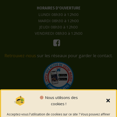
HORAIRES D'OUVERTURE
LUNDI 08h30 à 12h00
MARDI 08h30 à 12h00
JEUDI 08h30 à 12h00
VENDREDI 08h30 à 12h00
Retrouvez-nous
sur les réseaux pour garder le contact.
Nous utilisons des
cookies !
© 2026 Saint-Côme-et-Maruéjols. Un service proposé
par
Comm'un Site
Acceptez-vous l'utilisation de cookies sur ce site ? Vous pouvez affiner