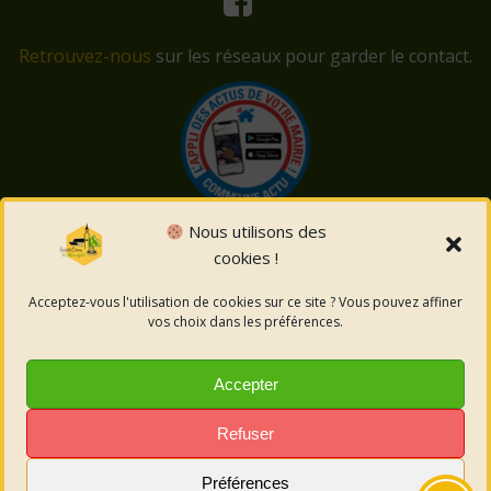
Retrouvez-nous
sur les réseaux pour garder le contact.
Nous utilisons des
cookies !
© 2026 Saint-Côme-et-Maruéjols. Un service proposé
par
Comm'un Site
Acceptez-vous l'utilisation de cookies sur ce site ? Vous pouvez affiner
vos choix dans les préférences.
Mentions légales
Accepter
Politique des cookies
Refuser
Préférences