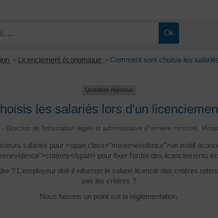
tion
>
Licenciement économique
>
Comment sont choisis les salarié
Question-réponse
oisis les salariés lors d'un licencieme
 - Direction de l'information légale et administrative (Première ministre), Minis
lusieurs salariés pour <span class="miseenevidence">un motif écon
enevidence">critères</span> pour fixer l'ordre des licenciements 
re ? L'employeur doit-il informer le salarié licencié des critères rete
pas les critères ?
Nous faisons un point sur la réglementation.