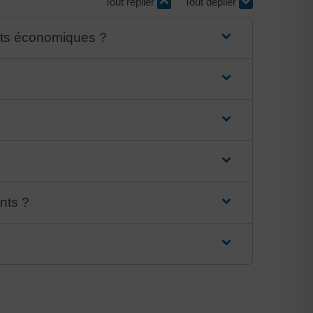
Tout replier
Tout déplier
ents économiques ?
ents ?