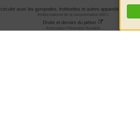
circuler avec les gyropodes, trottinettes et autres appareils de mobili
Institut national de la consommation (INC)
Droits et devoirs du piéton
Association Prévention Routière
e la mairie
HORAIRES D'OUVERTURE
nt-Côme-et-
LUNDI 08h30 à 12h00
éjols
Retrouvez-
MARDI 08h30 à 12h00
JEUDI 08h30 à 12h00
réseaux pou