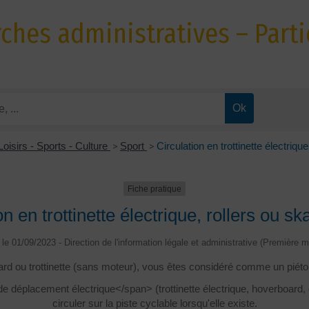
hes administratives – Parti
Loisirs - Sports - Culture
>
Sport
>
Circulation en trottinette électriqu
Fiche pratique
on en trottinette électrique, rollers ou s
é le 01/09/2023 - Direction de l'information légale et administrative (Première mi
ard ou trottinette (sans moteur), vous êtes considéré comme un piéton 
de déplacement électrique</span> (trottinette électrique, hoverboard
circuler sur la piste cyclable lorsqu'elle existe.