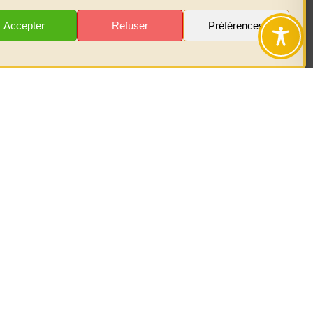
té ?
Accepter
Refuser
Préférences
nous
sur les
r garder le