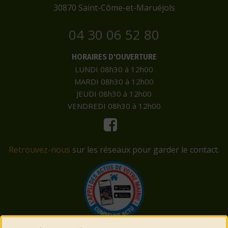
​30870 Saint-Côme-et-Maruéjols
04 30 06 52 80
HORAIRES D'OUVERTURE
LUNDI 08h30 à 12h00
MARDI 08h30 à 12h00
JEUDI 08h30 à 12h00
VENDREDI 08h30 à 12h00
Retrouvez-nous
sur les réseaux pour garder le contact.