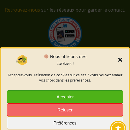
Retrouvez-nous
sur les réseaux pour garder le contact.
Nous utilisons des
cookies !
© 2026 Saint-Côme-et-Maruéjols. Un service proposé
par
Comm'un Site
Acceptez-vous l'utilisation de cookies sur ce site ? Vous pouvez affiner
vos choix dans les préférences.
Mentions légales
Accepter
Politique des cookies
Refuser
Préférences