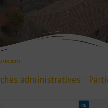
ARTICULIERS
hes administratives – Parti