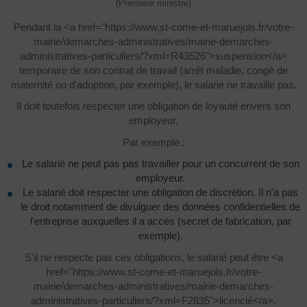
(Première ministre)
Pendant la <a href="https://www.st-come-et-maruejols.fr/votre-
mairie/demarches-administratives/mairie-demarches-
administratives-particuliers/?xml=R43526">suspension</a>
temporaire de son contrat de travail (arrêt maladie, congé de
maternité ou d'adoption, par exemple), le salarié ne travaille pas.
Il doit toutefois respecter une obligation de loyauté envers son
employeur.
Par exemple :
Le salarié ne peut pas pas travailler pour un concurrent de son
employeur.
Le salarié doit respecter une obligation de discrétion. Il n'a pas
le droit notamment de divulguer des données confidentielles de
l'entreprise auxquelles il a accès (secret de fabrication, par
exemple).
S'il ne respecte pas ces obligations, le salarié peut être <a
href="https://www.st-come-et-maruejols.fr/votre-
mairie/demarches-administratives/mairie-demarches-
administratives-particuliers/?xml=F2835">licencié</a>.