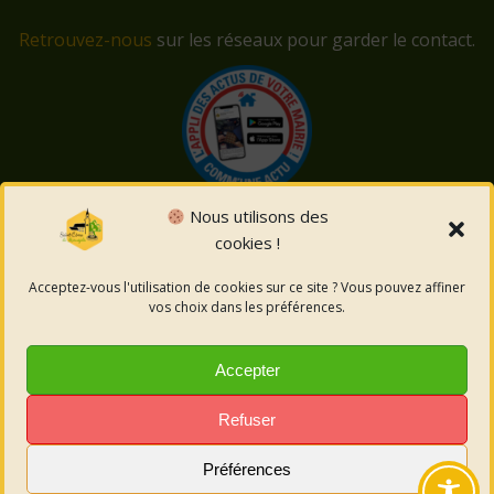
Retrouvez-nous
sur les réseaux pour garder le contact.
Nous utilisons des
cookies !
© 2026 Saint-Côme-et-Maruéjols. Un service proposé
par
Comm'un Site
Acceptez-vous l'utilisation de cookies sur ce site ? Vous pouvez affiner
vos choix dans les préférences.
Mentions légales
Accepter
Politique des cookies
Refuser
Préférences