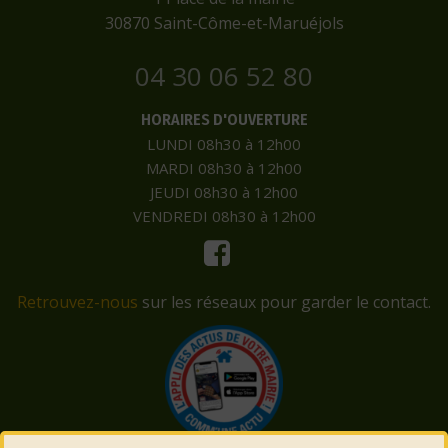
​30870 Saint-Côme-et-Maruéjols
04 30 06 52 80
HORAIRES D'OUVERTURE
LUNDI 08h30 à 12h00
MARDI 08h30 à 12h00
JEUDI 08h30 à 12h00
VENDREDI 08h30 à 12h00
Retrouvez-nous
sur les réseaux pour garder le contact.