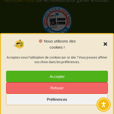
Retrouvez-nous
sur les réseaux pour garder le contact.
Nous utilisons des
cookies !
© 2026 Saint-Côme-et-Maruéjols. Un service proposé
par
Comm'un Site
Acceptez-vous l'utilisation de cookies sur ce site ? Vous pouvez affiner
vos choix dans les préférences.
Mentions légales
Accepter
Politique des cookies
Refuser
Préférences